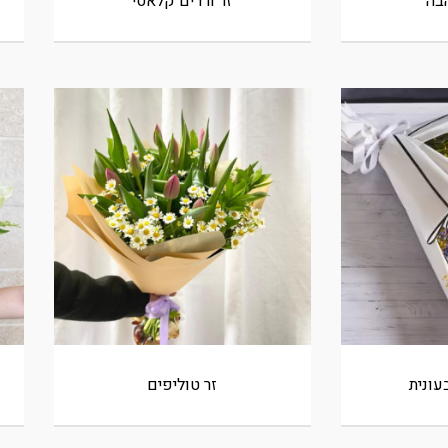
בה
זר ורדים קלאסי
עונית
זר טוליפים