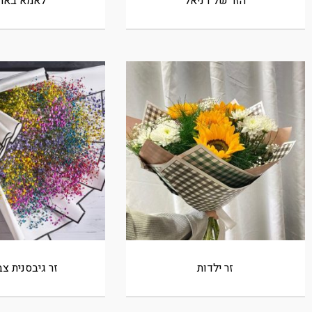
הזר של דניאל
לאמא באה
זר ילדות
זר גיבסנית צב