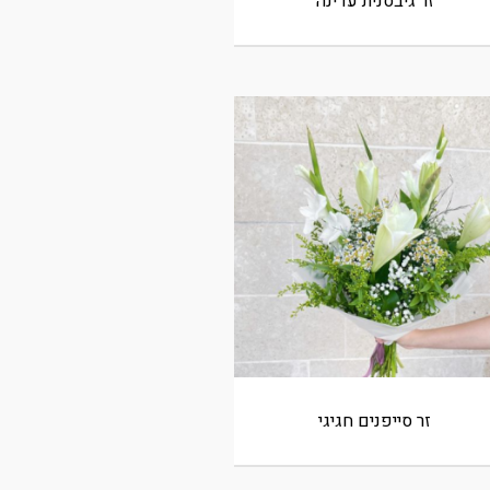
זר גיבסנית עדינה
זר סייפנים חגיגי