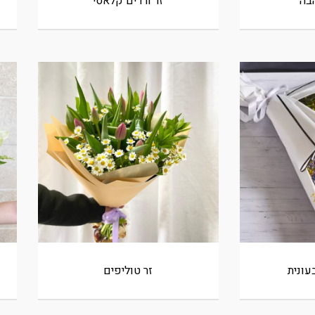
בה
זר ורדים קלאסי
עונית
זר טוליפים