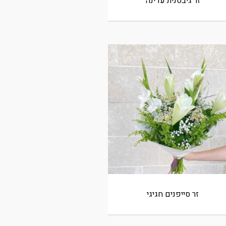
זר גיבסנית עדינה
זר סייפנים חגיגי