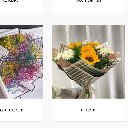
הזר של דניאל
לאמא באה
זר ילדות
זר גיבסנית צב