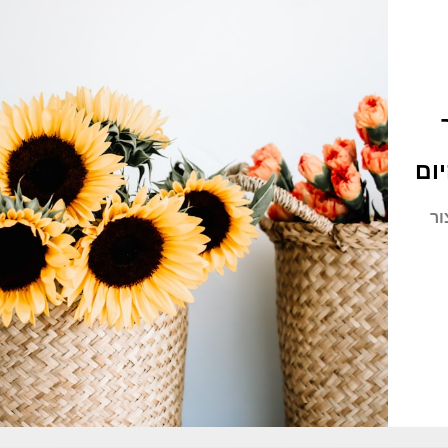
ום
ור