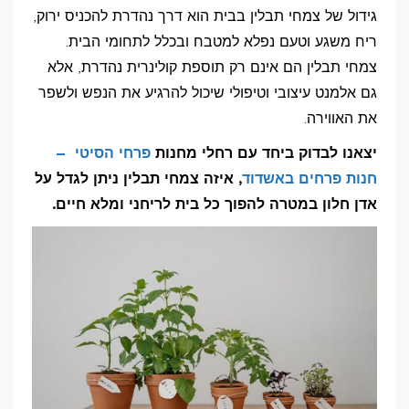
צמחי
גידול של צמחי תבלין בבית הוא דרך נהדרת להכניס ירוק,
תבלין
ריח משגע וטעם נפלא למטבח ובכלל לתחומי הבית.
ריחניים
צמחי תבלין הם אינם רק תוספת קולינרית נהדרת, אלא
שכל
גם אלמנט עיצובי וטיפולי שיכול להרגיע את הנפש ולשפר
את האווירה.
אחד
יכול
יצאנו לבדוק ביחד עם רחלי מחנות
פרחי הסיטי –
לגדל
חנות פרחים באשדוד
, איזה צמחי תבלין ניתן לגדל על
בבית
אדן חלון במטרה להפוך כל בית לריחני ומלא חיים.