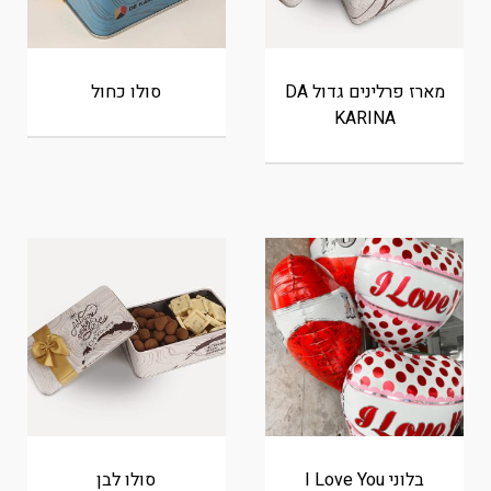
מארז פרלינים גדול DA
סולו כחול
KARINA
בלוני I Love You
סולו לבן