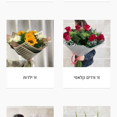
זר ורדים קלאסי
זר ילדות